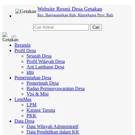
Website Resmi Desa Getakan
Kec. Banjarangkan Kab. Klungkung Prov. Bali
Cari
Toggle
navigation
Beranda
Profil Desa
Sejarah Desa
Profil Wilayah Desa
Arti Lambang Desa
idm
Pemerintahan Desa
Pemerintah Desa
Badan Permusyawaratan Desa
Visi & Misi
LemMas
LPM
Karang Taruna
PKK
Data Desa
Data Wilayah Administratif
Data Pendidikan dalam KK