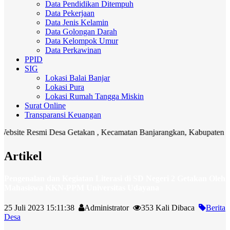
Data Pendidikan Ditempuh
Data Pekerjaan
Data Jenis Kelamin
Data Golongan Darah
Data Kelompok Umur
Data Perkawinan
PPID
SIG
Lokasi Balai Banjar
Lokasi Pura
Lokasi Rumah Tangga Miskin
Surat Online
Transparansi Keuangan
site Resmi Desa Getakan , Kecamatan Banjarangkan, Kabupaten Klung
Artikel
Pengenalan dan Kegiatan Literasi di SD Negeri 2 Getakan Oleh
Mahasiswa KKN-PPM Universitas Udayana
25 Juli 2023 15:11:38
Administrator
353 Kali Dibaca
Berita
Desa