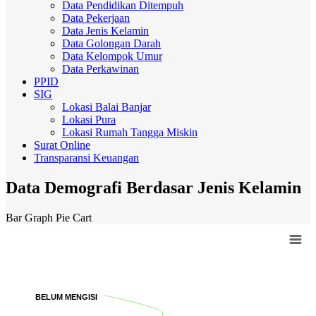
Data Pendidikan Ditempuh
Data Pekerjaan
Data Jenis Kelamin
Data Golongan Darah
Data Kelompok Umur
Data Perkawinan
PPID
SIG
Lokasi Balai Banjar
Lokasi Pura
Lokasi Rumah Tangga Miskin
Surat Online
Transparansi Keuangan
Data Demografi Berdasar Jenis Kelamin
Bar Graph
Pie Cart
Chart
Pie chart with 3 slices.
BELUM MENGISI
BELUM MENGISI