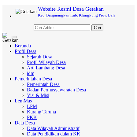
Website Resmi Desa Getakan
Kec. Banjarangkan Kab. Klungkung Prov. Bali
Cari
Toggle
navigation
Beranda
Profil Desa
Sejarah Desa
Profil Wilayah Desa
Arti Lambang Desa
idm
Pemerintahan Desa
Pemerintah Desa
Badan Permusyawaratan Desa
Visi & Misi
LemMas
LPM
Karang Taruna
PKK
Data Desa
Data Wilayah Administratif
Data Pendidikan dalam KK