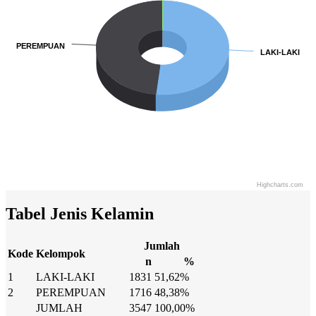
PEREMPUAN
PEREMPUAN
LAKI-LAKI
LAKI-LAKI
Highcharts.com
End of interactive chart.
Tabel Jenis Kelamin
Jumlah
Kode
Kelompok
n
%
1
LAKI-LAKI
1831
51,62%
2
PEREMPUAN
1716
48,38%
JUMLAH
3547
100,00%