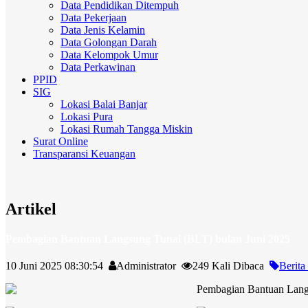
Data Pendidikan Ditempuh
Data Pekerjaan
Data Jenis Kelamin
Data Golongan Darah
Data Kelompok Umur
Data Perkawinan
PPID
SIG
Lokasi Balai Banjar
Lokasi Pura
Lokasi Rumah Tangga Miskin
Surat Online
Transparansi Keuangan
Artikel
Pembagian Bantuan Langsung Tunai (BLT) bulan Juni 2025
10 Juni 2025 08:30:54
Administrator
249 Kali Dibaca
Berita
Pembagian Bantuan Langs