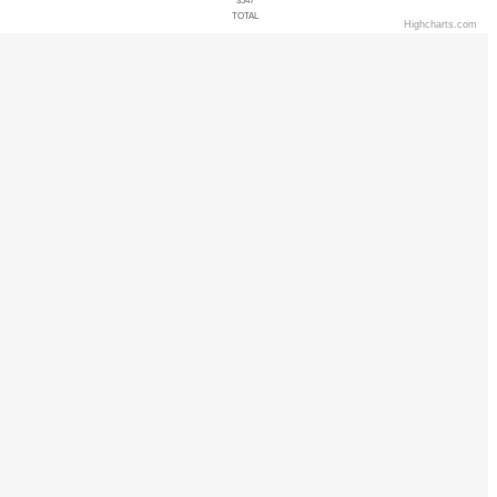
3547
TOTAL
Highcharts.com