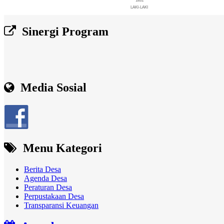
1831
LAKI-LAKI
End of interactive chart.
Sinergi Program
Media Sosial
Menu Kategori
Berita Desa
Agenda Desa
Peraturan Desa
Perpustakaan Desa
Transparansi Keuangan