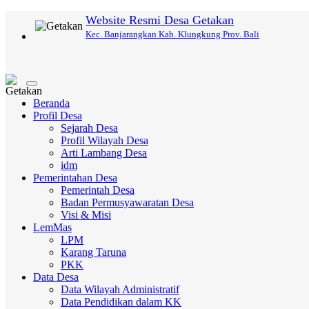
Website Resmi Desa Getakan
Kec. Banjarangkan Kab. Klungkung Prov. Bali
Toggle
navigation
Beranda
Profil Desa
Sejarah Desa
Profil Wilayah Desa
Arti Lambang Desa
idm
Pemerintahan Desa
Pemerintah Desa
Badan Permusyawaratan Desa
Visi & Misi
LemMas
LPM
Karang Taruna
PKK
Data Desa
Data Wilayah Administratif
Data Pendidikan dalam KK