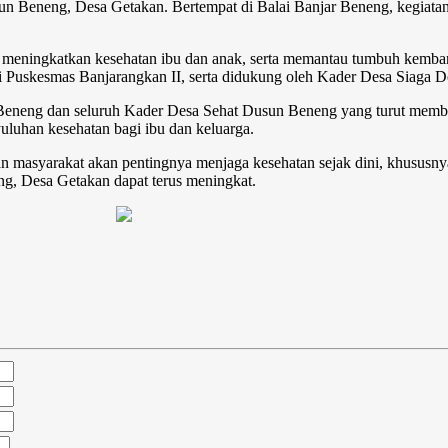
n Beneng, Desa Getakan. Bertempat di Balai Banjar Beneng, kegiatan 
meningkatkan kesehatan ibu dan anak, serta memantau tumbuh kembang 
i Puskesmas Banjarangkan II, serta didukung oleh Kader Desa Siaga D
un Beneng dan seluruh Kader Desa Sehat Dusun Beneng yang turut mem
yuluhan kesehatan bagi ibu dan keluarga.
n masyarakat akan pentingnya menjaga kesehatan sejak dini, khususnya 
ng, Desa Getakan dapat terus meningkat.