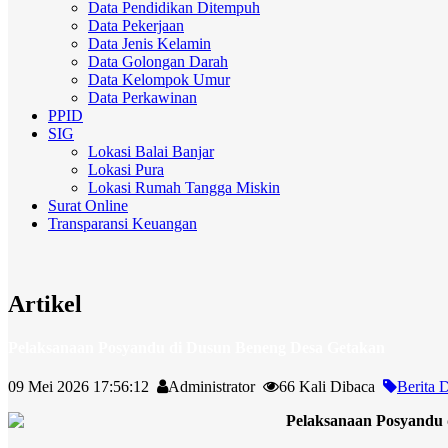
Data Pendidikan Ditempuh
Data Pekerjaan
Data Jenis Kelamin
Data Golongan Darah
Data Kelompok Umur
Data Perkawinan
PPID
SIG
Lokasi Balai Banjar
Lokasi Pura
Lokasi Rumah Tangga Miskin
Surat Online
Transparansi Keuangan
Artikel
Pelaksanaan Posyandu di Dusun Beneng Desa Getakan
09 Mei 2026 17:56:12
Administrator
66 Kali Dibaca
Berita 
Pelaksanaan Posyandu 