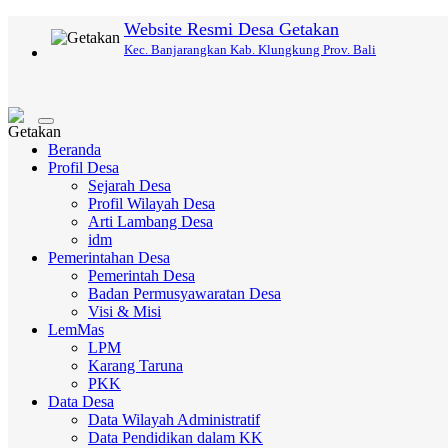
Website Resmi Desa Getakan
Kec. Banjarangkan Kab. Klungkung Prov. Bali
Toggle
navigation
Beranda
Profil Desa
Sejarah Desa
Profil Wilayah Desa
Arti Lambang Desa
idm
Pemerintahan Desa
Pemerintah Desa
Badan Permusyawaratan Desa
Visi & Misi
LemMas
LPM
Karang Taruna
PKK
Data Desa
Data Wilayah Administratif
Data Pendidikan dalam KK