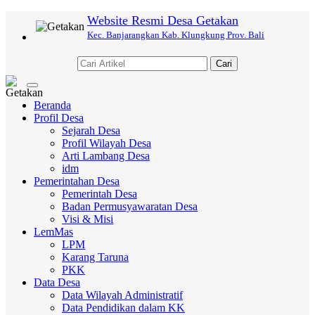
Website Resmi Desa Getakan
Kec. Banjarangkan Kab. Klungkung Prov. Bali
Cari
Toggle
navigation
Beranda
Profil Desa
Sejarah Desa
Profil Wilayah Desa
Arti Lambang Desa
idm
Pemerintahan Desa
Pemerintah Desa
Badan Permusyawaratan Desa
Visi & Misi
LemMas
LPM
Karang Taruna
PKK
Data Desa
Data Wilayah Administratif
Data Pendidikan dalam KK