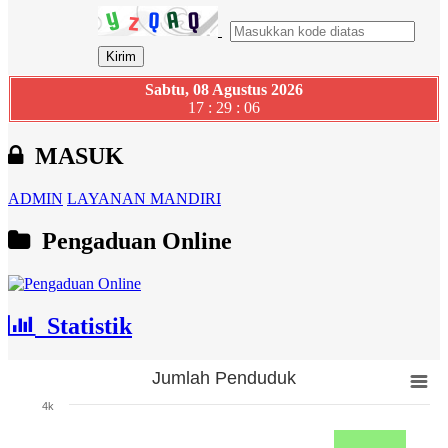
Sabtu, 08 Agustus 2026
17 : 29 : 06
MASUK
ADMIN
LAYANAN MANDIRI
Pengaduan Online
Statistik
Jumlah Penduduk
Jumlah Penduduk
4k
Bar chart with 3 bars.
The chart has 1 X axis displaying categories.