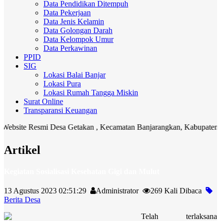
Data Pendidikan Ditempuh
Data Pekerjaan
Data Jenis Kelamin
Data Golongan Darah
Data Kelompok Umur
Data Perkawinan
PPID
SIG
Lokasi Balai Banjar
Lokasi Pura
Lokasi Rumah Tangga Miskin
Surat Online
Transparansi Keuangan
site Resmi Desa Getakan , Kecamatan Banjarangkan, Kabupaten Klung
Artikel
Kegiatan Sosialisasi Kesehatan Gigi dan Mulut
13 Agustus 2023 02:51:29
Administrator
269 Kali Dibaca
Berita Desa
Telah terlaksana