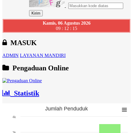
Kamis, 06 Agustus 2026
09 : 12 : 16
MASUK
ADMIN
LAYANAN MANDIRI
Pengaduan Online
Statistik
Jumlah Penduduk
Jumlah Penduduk
4k
Bar chart with 3 bars.
The chart has 1 X axis displaying categories.
3k