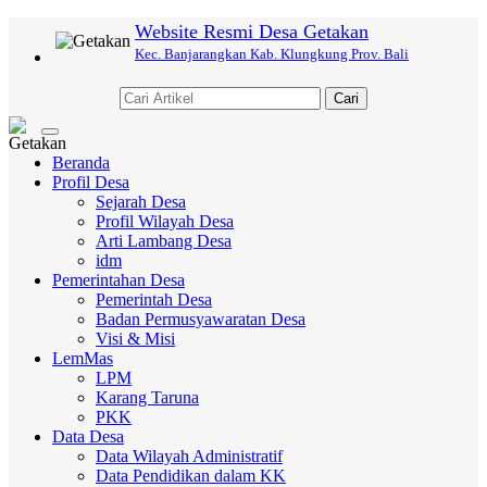
Website Resmi Desa Getakan
Kec. Banjarangkan Kab. Klungkung Prov. Bali
Cari
Toggle
navigation
Beranda
Profil Desa
Sejarah Desa
Profil Wilayah Desa
Arti Lambang Desa
idm
Pemerintahan Desa
Pemerintah Desa
Badan Permusyawaratan Desa
Visi & Misi
LemMas
LPM
Karang Taruna
PKK
Data Desa
Data Wilayah Administratif
Data Pendidikan dalam KK