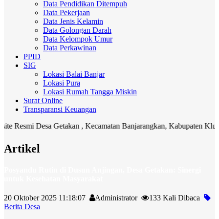
Data Pendidikan Ditempuh
Data Pekerjaan
Data Jenis Kelamin
Data Golongan Darah
Data Kelompok Umur
Data Perkawinan
PPID
SIG
Lokasi Balai Banjar
Lokasi Pura
Lokasi Rumah Tangga Miskin
Surat Online
Transparansi Keuangan
Resmi Desa Getakan , Kecamatan Banjarangkan, Kabupaten Klungkung.
Artikel
Posyandu Rutin di Dusun Anjingan, Desa Getakan: Sinergi
untuk Kesehatan Masyarakat
20 Oktober 2025 11:18:07
Administrator
133 Kali Dibaca
Berita Desa