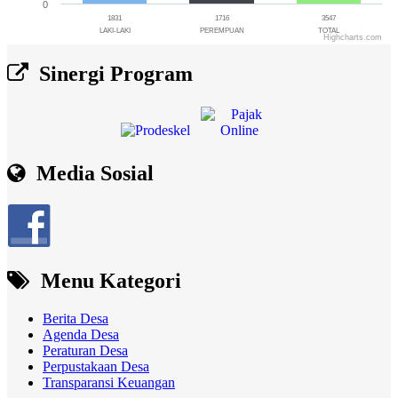
0
1831
1716
3547
LAKI-LAKI
PEREMPUAN
TOTAL
Highcharts.com
End of interactive chart.
Sinergi Program
Media Sosial
Menu Kategori
Berita Desa
Agenda Desa
Peraturan Desa
Perpustakaan Desa
Transparansi Keuangan