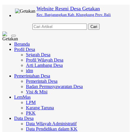
Website Resmi Desa Getakan
Kec. Banjarangkan Kab. Klungkung Prov. Bali
Cari
Toggle
navigation
Beranda
Profil Desa
Sejarah Desa
Profil Wilayah Desa
Arti Lambang Desa
idm
Pemerintahan Desa
Pemerintah Desa
Badan Permusyawaratan Desa
Visi & Misi
LemMas
LPM
Karang Taruna
PKK
Data Desa
Data Wilayah Administratif
Data Pendidikan dalam KK