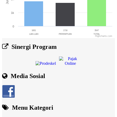
1k
0
1831
1716
3547
LAKI-LAKI
PEREMPUAN
TOTAL
Highcharts.com
End of interactive chart.
Sinergi Program
Media Sosial
Menu Kategori