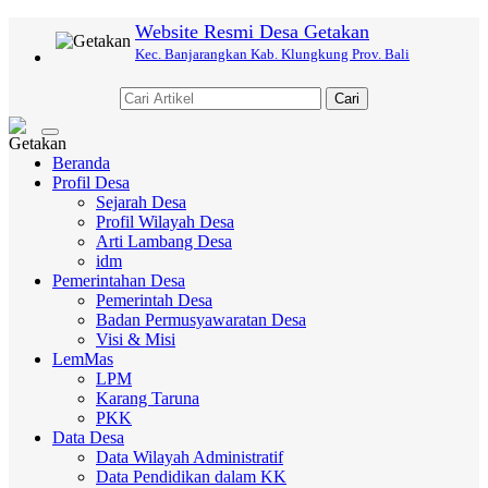
Website Resmi Desa Getakan
Kec. Banjarangkan Kab. Klungkung Prov. Bali
Cari
Toggle
navigation
Beranda
Profil Desa
Sejarah Desa
Profil Wilayah Desa
Arti Lambang Desa
idm
Pemerintahan Desa
Pemerintah Desa
Badan Permusyawaratan Desa
Visi & Misi
LemMas
LPM
Karang Taruna
PKK
Data Desa
Data Wilayah Administratif
Data Pendidikan dalam KK