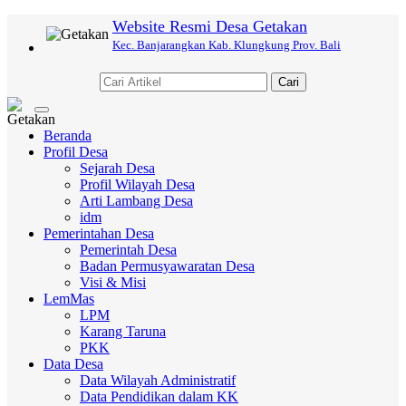
Website Resmi Desa Getakan
Kec. Banjarangkan Kab. Klungkung Prov. Bali
Cari
Toggle
navigation
Beranda
Profil Desa
Sejarah Desa
Profil Wilayah Desa
Arti Lambang Desa
idm
Pemerintahan Desa
Pemerintah Desa
Badan Permusyawaratan Desa
Visi & Misi
LemMas
LPM
Karang Taruna
PKK
Data Desa
Data Wilayah Administratif
Data Pendidikan dalam KK