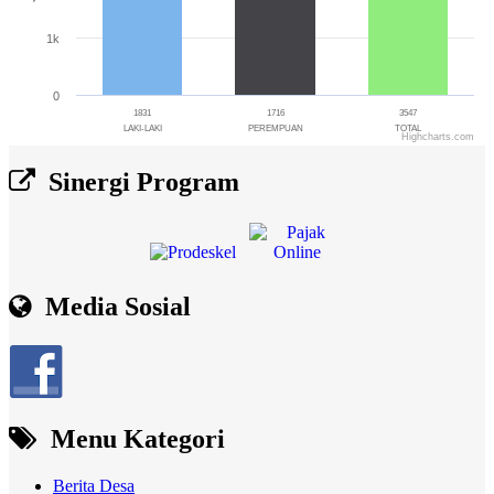
1k
0
1831
1716
3547
LAKI-LAKI
PEREMPUAN
TOTAL
Highcharts.com
End of interactive chart.
Sinergi Program
Media Sosial
Menu Kategori
Berita Desa