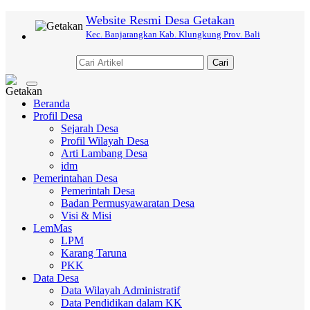
Website Resmi Desa Getakan
Kec. Banjarangkan Kab. Klungkung Prov. Bali
Cari
Toggle
navigation
Beranda
Profil Desa
Sejarah Desa
Profil Wilayah Desa
Arti Lambang Desa
idm
Pemerintahan Desa
Pemerintah Desa
Badan Permusyawaratan Desa
Visi & Misi
LemMas
LPM
Karang Taruna
PKK
Data Desa
Data Wilayah Administratif
Data Pendidikan dalam KK