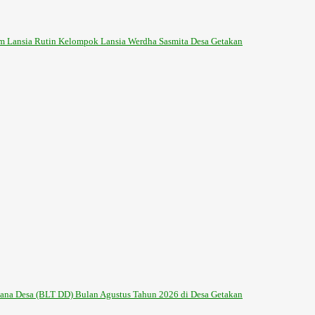
m Lansia Rutin Kelompok Lansia Werdha Sasmita Desa Getakan
na Desa (BLT DD) Bulan Agustus Tahun 2026 di Desa Getakan