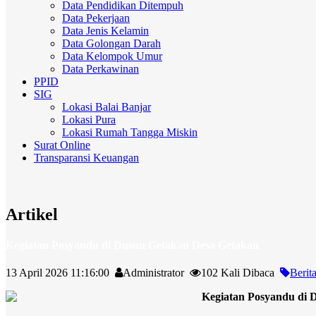
Data Pendidikan Ditempuh
Data Pekerjaan
Data Jenis Kelamin
Data Golongan Darah
Data Kelompok Umur
Data Perkawinan
PPID
SIG
Lokasi Balai Banjar
Lokasi Pura
Lokasi Rumah Tangga Miskin
Surat Online
Transparansi Keuangan
Artikel
Kegiatan Posyandu di Dusun Getakan Desa Getakan
13 April 2026 11:16:00
Administrator
102 Kali Dibaca
Berit
Kegiatan Posyandu di 