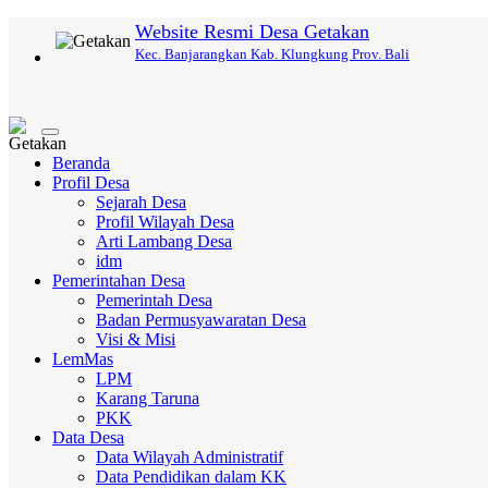
Website Resmi Desa Getakan
Kec. Banjarangkan Kab. Klungkung Prov. Bali
Toggle
navigation
Beranda
Profil Desa
Sejarah Desa
Profil Wilayah Desa
Arti Lambang Desa
idm
Pemerintahan Desa
Pemerintah Desa
Badan Permusyawaratan Desa
Visi & Misi
LemMas
LPM
Karang Taruna
PKK
Data Desa
Data Wilayah Administratif
Data Pendidikan dalam KK