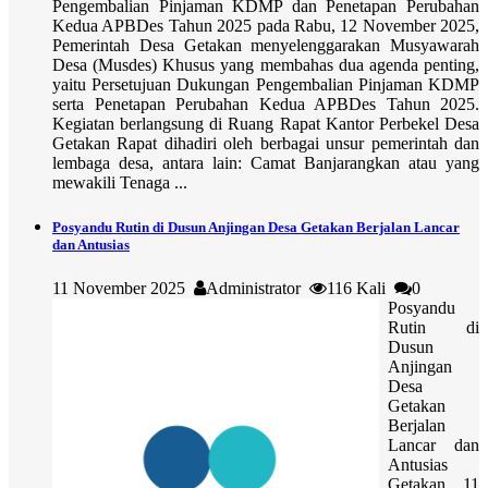
Pengembalian Pinjaman KDMP dan Penetapan Perubahan
Kedua APBDes Tahun 2025 pada Rabu, 12 November 2025,
Pemerintah Desa Getakan menyelenggarakan Musyawarah
Desa (Musdes) Khusus yang membahas dua agenda penting,
yaitu Persetujuan Dukungan Pengembalian Pinjaman KDMP
serta Penetapan Perubahan Kedua APBDes Tahun 2025.
Kegiatan berlangsung di Ruang Rapat Kantor Perbekel Desa
Getakan Rapat dihadiri oleh berbagai unsur pemerintah dan
lembaga desa, antara lain: Camat Banjarangkan atau yang
mewakili Tenaga ...
Posyandu Rutin di Dusun Anjingan Desa Getakan Berjalan Lancar
dan Antusias
11 November 2025
Administrator
116 Kali
0
Posyandu
Rutin di
Dusun
Anjingan
Desa
Getakan
Berjalan
Lancar dan
Antusias
Getakan, 11