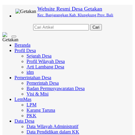
Website Resmi Desa Getakan
Kec. Banjarangkan Kab. Klungkung Prov. Bali
Cari
Toggle
navigation
Beranda
Profil Desa
Sejarah Desa
Profil Wilayah Desa
Arti Lambang Desa
idm
Pemerintahan Desa
Pemerintah Desa
Badan Permusyawaratan Desa
Visi & Misi
LemMas
LPM
Karang Taruna
PKK
Data Desa
Data Wilayah Administratif
Data Pendidikan dalam KK