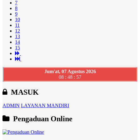
7
8
9
10
11
12
13
14
15
Jum'at, 07 Agustus 2026
08 : 48 : 58
MASUK
ADMIN
LAYANAN MANDIRI
Pengaduan Online