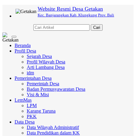
Website Resmi Desa Getakan
Kec. Banjarangkan Kab. Klungkung Prov. Bali
Cari
Toggle
navigation
Beranda
Profil Desa
Sejarah Desa
Profil Wilayah Desa
Arti Lambang Desa
idm
Pemerintahan Desa
Pemerintah Desa
Badan Permusyawaratan Desa
Visi & Misi
LemMas
LPM
Karang Taruna
PKK
Data Desa
Data Wilayah Administratif
Data Pendidikan dalam KK