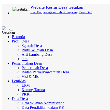
Website Resmi Desa Getakan
Kec. Banjarangkan Kab. Klungkung Prov. Bali
Toggle
navigation
Beranda
Profil Desa
Sejarah Desa
Profil Wilayah Desa
Arti Lambang Desa
idm
Pemerintahan Desa
Pemerintah Desa
Badan Permusyawaratan Desa
Visi & Misi
LemMas
LPM
Karang Taruna
PKK
Data Desa
Data Wilayah Administratif
Data Pendidikan dalam KK