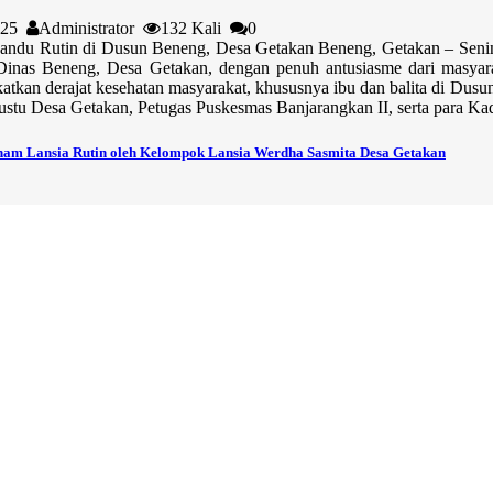
2025
Administrator
132 Kali
0
andu Rutin di Dusun Beneng, Desa Getakan Beneng, Getakan – Senin,
Dinas Beneng, Desa Getakan, dengan penuh antusiasme dari masyara
atkan derajat kesehatan masyarakat, khususnya ibu dan balita di Dusun
Pustu Desa Getakan, Petugas Puskesmas Banjarangkan II, serta para Ka
nam Lansia Rutin oleh Kelompok Lansia Werdha Sasmita Desa Getakan