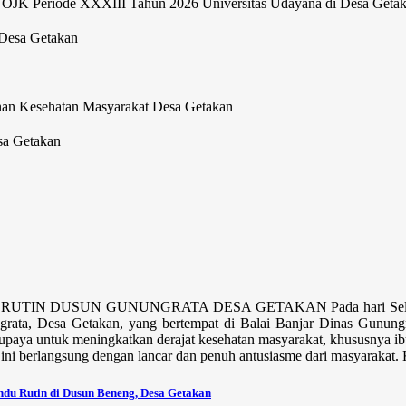
 OJK Periode XXXIII Tahun 2026 Universitas Udayana di Desa Geta
 Desa Getakan
nan Kesehatan Masyarakat Desa Getakan
sa Getakan
TIN DUSUN GUNUNGRATA DESA GETAKAN Pada hari Selasa, 14 Ok
ata, Desa Getakan, yang bertempat di Balai Banjar Dinas Gunungra
 upaya untuk meningkatkan derajat kesehatan masyarakat, khususnya ibu
ini berlangsung dengan lancar dan penuh antusiasme dari masyarakat. K
du Rutin di Dusun Beneng, Desa Getakan