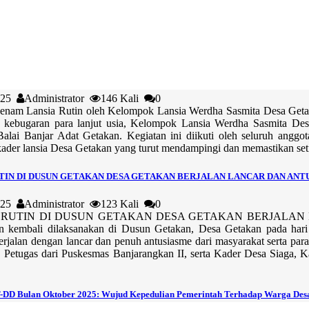
2025
Administrator
146 Kali
0
Senam Lansia Rutin oleh Kelompok Lansia Werdha Sasmita Desa Geta
 kebugaran para lanjut usia, Kelompok Lansia Werdha Sasmita Des
Balai Banjar Adat Getakan. Kegiatan ini diikuti oleh seluruh ang
kader lansia Desa Getakan yang turut mendampingi dan memastikan seti
TIN DI DUSUN GETAKAN DESA GETAKAN BERJALAN LANCAR DAN ANT
2025
Administrator
123 Kali
0
UTIN DI DUSUN GETAKAN DESA GETAKAN BERJALAN LANCA
n kembali dilaksanakan di Dusun Getakan, Desa Getakan pada hari
berjalan dengan lancar dan penuh antusiasme dari masyarakat serta pa
, Petugas dari Puskesmas Banjarangkan II, serta Kader Desa Siaga,
DD Bulan Oktober 2025: Wujud Kepedulian Pemerintah Terhadap Warga Des