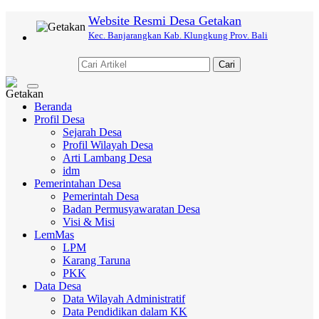
Website Resmi Desa Getakan
Kec. Banjarangkan Kab. Klungkung Prov. Bali
Cari
Toggle
navigation
Beranda
Profil Desa
Sejarah Desa
Profil Wilayah Desa
Arti Lambang Desa
idm
Pemerintahan Desa
Pemerintah Desa
Badan Permusyawaratan Desa
Visi & Misi
LemMas
LPM
Karang Taruna
PKK
Data Desa
Data Wilayah Administratif
Data Pendidikan dalam KK